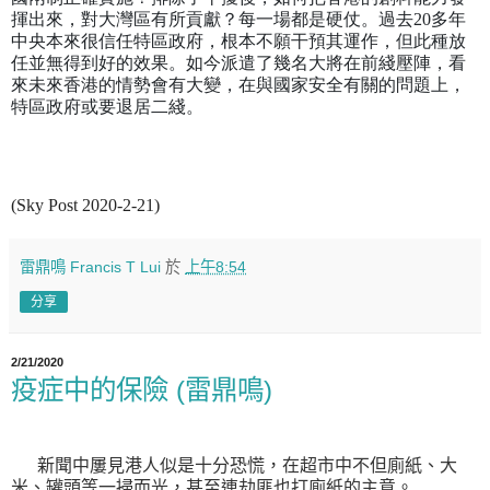
揮出來，對大灣區有所貢獻？每一場都是硬仗。過去
20
多年
中央本來很信任特區政府，根本不願干預其運作，但此種放
任並無得到好的效果。如今派遣了幾名大將在前綫壓陣，看
來未來香港的情勢會有大變，在與國家安全有關的問題上，
特區政府或要退居二綫。
(Sky Post 2020-2-21)
雷鼎鳴 Francis T Lui
於
上午8:54
分享
2/21/2020
疫症中的保險 (雷鼎鳴)
新聞中屢見港人似是十分恐慌，在超市中不但廁紙、大
米、罐頭等一掃而光，甚至連劫匪也打廁紙的主意。