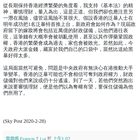
從長期保持香港經濟繁榮的角度看，我支持《基本法》的精
神，審慎理財，量入為出，這是正道。但我們卻也應注意另
一潛在風險，儘管這風險不算很大。假設香港的泛暴人士在
明年成功把
1
名泛暴特首推上台，新政府會如何作為？現屆政
府留下的嫁
妝
將會包括近萬億的財政儲備，以他們過往表
現，這筆錢有大概率會被胡亂使用，甚至以其作彈藥鞏固政
權，香港的繁榮會成為過去，家也會被敗光。若然如此，今
天政府大派金錢，藏富於我們自己的口袋中，當然比送給黑
暴好得太多。
這局面當然可避免，問題是中央政府有無決心在港推動大手
筆變革。香港的泛暴可能也不會相信可奪到政府權力，財政
儲備對他們來說或仍十分遙遠。到了一天，若他們突然跑出
來說要審慎理財，便是他們以為奪權有望，要保住儲備為他
們所用了。
(Sky Post 2020-2-28)
雷鼎鳴 Francis T Lui
於
上午1:07