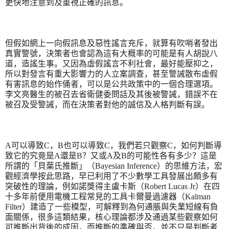
更快地注意到及重視正確的訊息。
但假如網上一向假訊息及惡性謠言充斥，就算有吹哨者發出
真實警號，決策者也會認為這有大概率的可能是有人胡說八
道，造謠生事。又因為虛假謠言不利社會，最好能壓抑之，
所以對發言有重大影響力的人立案調查，甚至警誡散布虛假
有害訊息的始作俑者，可以是公共政策中的一個合理選項。
李文亮醫生的被召去省衛健委問話及其後被警誡，錯誤不在
被召及受警誡，而在決策者對他的誠信及人格判斷有誤。
A
可以導致
C
，
B
也可以導致
C
，我們若只觀察
C
，如何判斷導
致它的究竟是
A
還是
B
？又或
A
及
B
的可能性各有多少？這是
所謂的「貝葉氏推斷」（
Bayesian Inference
）的思維方法，宏
觀經濟學按此思路，早已利用了不少數學工具發展出頗多有
突破性的理論，例如諾獎得主盧卡斯（
Robert Lucas Jr
）在四
十多年前便用電機工程常見的工具卡爾曼過濾器（
Kalman
Filter
）建造了一些模型，可解釋到為何通脹與失業短線有負
面關係，很多這類結果，核心理論都涉及通過某些觀察如何
可推斷出背後的成因，而推斷的準確與否，並不只是判斷者