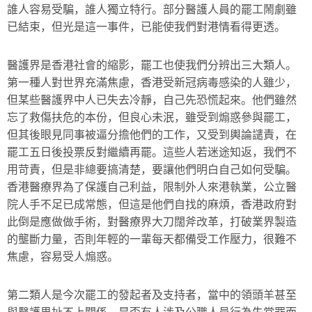
誰人容易受騙，誰人獨立特行。部分醫護人員的罷工鬧劇雖
已結束，但光是這一事件，已能使我們對港情看得更透。
醫護界是香港社會的縮影，罷工也使我們分辨出三大類人。
第一種人對世界充滿焦慮，香港受新冠病毒感染的人雖少，
但某些醫護界中人已失去冷靜，自己先恐慌起來。他們雖然
忘了救傷扶危的本份，但良心未泯，雖受到煽惑參與罷工，
但其後眼見同事被逼分擔他們的工作，又受到輿論譴責，在
罷工五日後投票反對繼續再罷。這些人若迷途知返，我們不
用苛責，但是非總要搞清楚，要讓他們明白自己如何受騙。
香港醫療界為了保護自己利益，限制外人來港執業，公立醫
院人手不足已成常態，但這是他們自找的麻煩，香港政府對
此倒是應做做手術，對醫療界大刀闊斧改革，打破業界製造
的壟斷力量，否則年輕的一輩每天都備受工作壓力，很難不
焦慮，容易受人煽惑。
第二類人是今次罷工的發起者及支持者，當中的領頭羊甚至