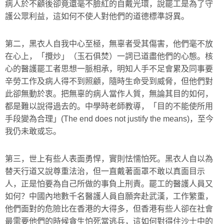
病人於不顧後卻竟還毫不臉紅的自戴光環，說罷工是為了守
護公眾利益，這如何不使人對他們的道德標準訝異。
第二，黑衣人自我中心至極，無辜者受其傷害，他們毫不放
在心上，「攬炒」（玉石俱焚）一詞已道盡他們的心態。核
心的醫護罷工者思想一脈相承，明知人手不足會累及同事要
辛勞工作及病人得不到照顧，隨時生命受到威脅，但他們對
此卻無動於衷。把無辜的病人當作人質，無論其目的如何，
都是難以說得過去的。中學時老師教導，「目的不能使所用
手段變為合理」
(The end does not justify the means)
，至今
我仍未敢或忘。
第三，世上有些人表面勇悍，實則怯懦怕死。黑衣人自以為
替天行道又說尊重法治，但一直戴著面罩不敢以真面目示
人，正是怕要為自己所做的事負上刑責。罷工的醫護人員又
如何？中國內地數千名醫護人員自願奔赴武漢，工作繁重，
他們面對的危險比在香港的大得多，但香港有些人卻在社會
最需要他們的時候貪生怕死當逃兵，這如何對得住沙士中的