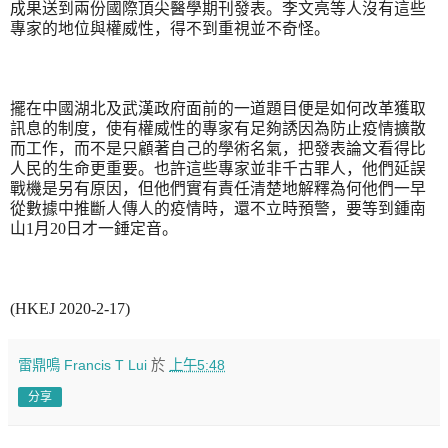
成果送到兩份國際頂尖醫學期刊發表。李文亮等人沒有這些
專家的地位與權威性，得不到重視並不奇怪。
擺在中國湖北及武漢政府面前的一道題目便是如何改革獲取
訊息的制度，使有權威性的專家有足夠誘因為防止疫情擴散
而工作，而不是只顧著自己的學術名氣，把發表論文看得比
人民的生命更重要。也許這些專家並非千古罪人，他們延誤
戰機是另有原因，但他們實有責任清楚地解釋為何他們一早
從數據中推斷人傳人的疫情時，還不立時預警，要等到鍾南
山
1
月
20
日才一錘定音。
(HKEJ 2020-2-17)
雷鼎鳴 Francis T Lui
於
上午5:48
分享