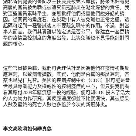
湖北省衛健委的書記及主任雙雙被免去職務，將來也許有更
高層的官員被免職或被追究新冠肺炎在湖北爆發的責任。我
對這些官員素昧平生，並無批評他們或替他們說好話的誘
因。從問責的角度看，在災難中有人被免職也正常之極，這
起碼可起到一種警誡後人不要疏忽職守的作用。不過，對當
事人而言，我們其實難以確定這是否公平，從建立一套更精
準的疫情監控制度的角度出發，此等免職也不見得能針對問
題的核心。
這些官員被免職，我們可合理估計是因為他們在疫情初期反
應遲鈍，以致病毒擴散。其實，他們是否真的那麼遲鈍，答
案也是見仁見智。美國的疾病控制中心（
CDC
）很可能是當
世最具專業能力及權威性的控制疫症的中心，但只要我們看
看其應付
2009
年豬流感一役的經驗，便可知
CDC
投入了浩大
的人力物力作研究，其反應速度卻並不比武漢快，其被感染
人數及最終的死亡人數也多倍於今次的新冠肺炎。
李文亮吹哨如何辨真偽