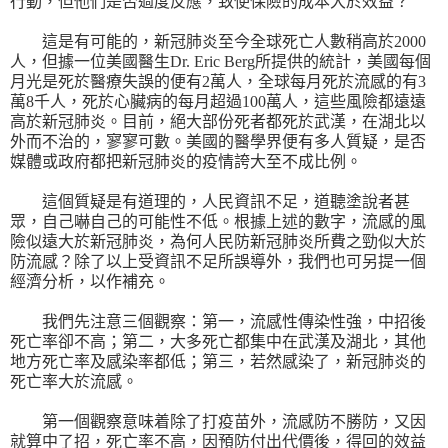
行動，但他們是否過度反應，致使保險的成本大於效益？
這是有可能的，新冠肺炎至今全球死亡人數稍高於
2000
人，但據一位美國醫生
Dr. Eric Berg
所提供的統計，美國每個
月光是死於醫療失誤的便有
2
萬人，全球每月死於流感的有
3
萬
8
千人，死於心臟病的每月超過
100
萬人，這些風險都遠遠
高於新冠肺炎。目前，絕大部份死者都死於武漢，在湖北以
外而不治的，寥寥可數。美國的醫學界便有多人質疑，是否
媒體或政府都把新冠肺炎的疫情誇大至不成比例。
這個質疑是有道理的，人民資訊不足，道聽塗說者甚
眾，自己嚇自己的可能性不低。根據上述的數字，流感的風
險似遠大於新冠肺炎，為何人民防新冠肺炎所費之勁似大於
防流感？除了以上受資訊不足所誤導外，我們也可另提一個
經濟分析，以作補充。
我們先注意三個觀察：第一，流感性傳染性強，中招後
死亡率卻不高；第二，大多死亡都集中在武漢及湖北，其他
地方死亡率及感染率都低；第三，若然感染了，新冠肺炎的
死亡率大於流感。
第一個觀察意味着除了打疫苗外，流感防不勝防，又因
就算中了招，死亡率不高，因預防付出代價後，得回的效益