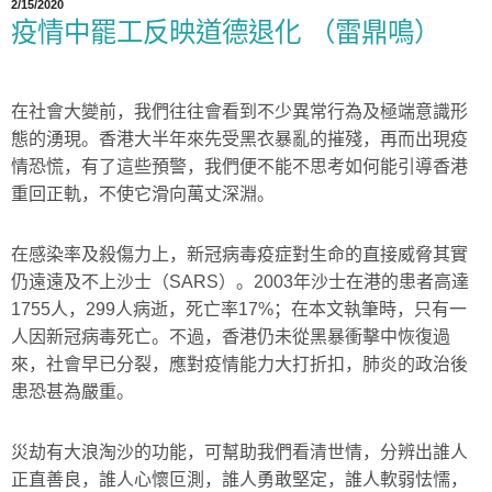
2/15/2020
疫情中罷工反映道德退化 （雷鼎鳴）
在社會大變前，我們往往會看到不少異常行為及極端意識形
態的湧現。香港大半年來先受黑衣暴亂的摧殘，再而出現疫
情恐慌，有了這些預警，我們便不能不思考如何能引導香港
重回正軌，不使它滑向萬丈深淵。
在感染率及殺傷力上，新冠病毒疫症對生命的直接威脅其實
仍遠遠及不上沙士（
SARS
）。
2003
年沙士在港的患者高達
1755
人，
299
人病逝，死亡率
17%
；在本文執筆時，只有一
人因新冠病毒死亡。不過，香港仍未從黑暴衝擊中恢復過
來，社會早已分裂，應對疫情能力大打折扣，肺炎的政治後
患恐甚為嚴重。
災劫有大浪淘沙的功能，可幫助我們看清世情，分辨出誰人
正直善良，誰人心懷叵測，誰人勇敢堅定，誰人軟弱怯懦，