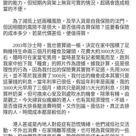
變的能力，但短期內貨架上無貨可賣的情況，起碼會造成相
當的不便。
為了減低上述兩種風險，及早入貨是自我保險的法門，
但因相關的風險不是很大，是否值得去買保險？這要看保險
的成本多少，若是代價甚低，便值得買。
2003
年沙士時，我也曾算過一帳，決定在家中囤積了足
夠維持生命兩三個月的糧食及罐頭，花費大約
3000
大元左
右，隨時可在家當宅男用。當時甚至有記者聞風而至，跑到
我家中拍下我「糧倉」的照片作為證據。據我計算，這是很
理性的行為，因為我付出的保險費其實微不足道。先用
3000
元，並不等於我浪費了
3000
元，我付出的機會成本其實只是
這筆錢的利息。當年利率已很低，假設年利率是兩厘，我
的
3000
大元早用了三個月，總共只是耗掉
15
大元的利息，只夠
買杯奶茶，但可換來心安及到處吹水的機會，除笨有精。由
是觀之，今天掃貨似瘋癲的港人，也有其經濟理性。不過，
是否值得大排長龍浪費時間，又作別論。我估計，真正去排
隊的人，時間成本都是較低的。
港人甚或是內地人對疫症有恐慌情緒，他們減低社交活
動，不外出消費，在家隔離等措施，也可視為買保險的一些