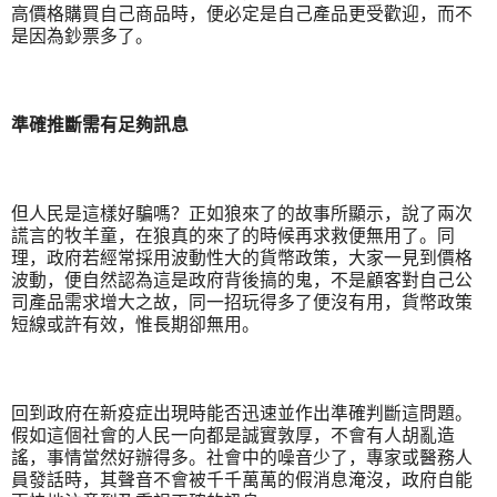
高價格購買自己商品時，便必定是自己產品更受歡迎，而不
是因為鈔票多了。
準確推斷需有足夠訊息
但人民是這樣好騙嗎？正如狼來了的故事所顯示，說了兩次
謊言的牧羊童，在狼真的來了的時候再求救便無用了。同
理，政府若經常採用波動性大的貨幣政策，大家一見到價格
波動，便自然認為這是政府背後搞的鬼，不是顧客對自己公
司產品需求增大之故，同一招玩得多了便沒有用，貨幣政策
短線或許有效，惟長期卻無用。
回到政府在新疫症出現時能否迅速並作出準確判斷這問題。
假如這個社會的人民一向都是誠實敦厚，不會有人胡亂造
謠，事情當然好辦得多。社會中的噪音少了，專家或醫務人
員發話時，其聲音不會被千千萬萬的假消息淹沒，政府自能