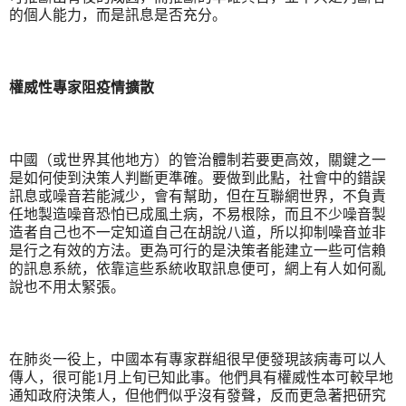
的個人能力，而是訊息是否充分。
權威性專家阻疫情擴散
中國（或世界其他地方）的管治體制若要更高效，關鍵之一
是如何使到決策人判斷更準確。要做到此點，社會中的錯誤
訊息或噪音若能減少，會有幫助，但在互聯網世界，不負責
任地製造噪音恐怕已成風土病，不易根除，而且不少噪音製
造者自己也不一定知道自己在胡說八道，所以抑制噪音並非
是行之有效的方法。更為可行的是決策者能建立一些可信賴
的訊息系統，依靠這些系統收取訊息便可，網上有人如何亂
說也不用太緊張。
在肺炎一役上，中國本有專家群組很早便發現該病毒可以人
傳人，很可能
1
月上旬已知此事。他們具有權威性本可較早地
通知政府決策人，但他們似乎沒有發聲，反而更急著把研究