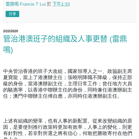
雷鼎鳴 Francis T Lui
於
下午1:33
分享
2/22/2020
管治港澳班子的組織及人事更替 (雷鼎
鳴)
中央管治香港的班子大改組，國家領導人之一、政協副主席
夏寶龍，當上了港澳辦主任；張曉明降職不降級，保持正部
級的身份，當港澳辦副主任，主理日常工作；曾任地方大員
的駱惠寧，以香港中聯辦主任的身份，同時兼任港澳辦副主
任；澳門中聯辦主任傅自應，亦同時任港澳辦副主任。
上述有組織的變革，也有人事的新配置。從來改變組織的原
因，是要使到推行政策時更加有效率，人事上的變化，則更
有針對性，若非對所選之將有信心，何敢把勝敗寄付在他們