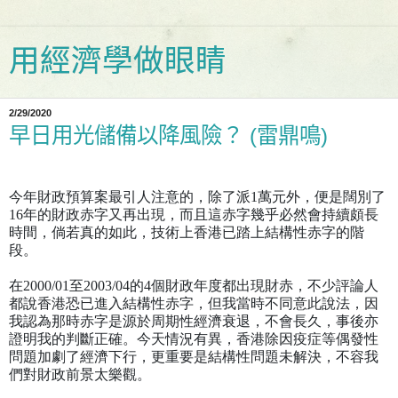
用經濟學做眼睛
2/29/2020
早日用光儲備以降風險？ (雷鼎鳴)
今年財政預算案最引人注意的，除了派
1
萬元外，便是闊別了
16
年的財政赤字又再出現，而且這赤字幾乎必然會持續頗長
時間，倘若真的如此，技術上香港已踏上結構性赤字的階
段。
在
2000/01
至
2003/04
的
4
個財政年度都出現財赤，不少評論人
都說香港恐已進入結構性赤字，但我當時不同意此說法，因
我認為那時赤字是源於周期性經濟衰退，不會長久，事後亦
證明我的判斷正確。今天情況有異，香港除因疫症等偶發性
問題加劇了經濟下行，更重要是結構性問題未解決，不容我
們對財政前景太樂觀。