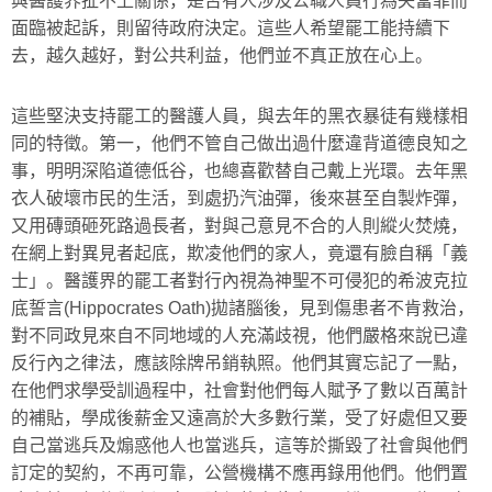
與醫護界扯不上關係，是否有人涉及公職人員行為失當罪而
面臨被起訴，則留待政府決定。這些人希望罷工能持續下
去，越久越好，對公共利益，他們並不真正放在心上。
這些堅決支持罷工的醫護人員，與去年的黑衣暴徒有幾樣相
同的特徵。第一，他們不管自己做出過什麼違背道德良知之
事，明明深陷道德低谷，也總喜歡替自己戴上光環。去年黑
衣人破壞市民的生活，到處扔汽油彈，後來甚至自製炸彈，
又用磚頭砸死路過長者，對與己意見不合的人則縱火焚燒，
在網上對異見者起底，欺凌他們的家人，竟還有臉自稱「義
士」。醫護界的罷工者對行內視為神聖不可侵犯的希波克拉
底誓言
(Hippocrates Oath)
拋諸腦後，見到傷患者不肯救治，
對不同政見來自不同地域的人充滿歧視，他們嚴格來說已違
反行內之律法，應該除牌吊銷執照。他們其實忘記了一點，
在他們求學受訓過程中，社會對他們每人賦予了數以百萬計
的補貼，學成後薪金又遠高於大多數行業，受了好處但又要
自己當逃兵及煽惑他人也當逃兵，這等於撕毀了社會與他們
訂定的契約，不再可靠，公營機構不應再錄用他們。他們置