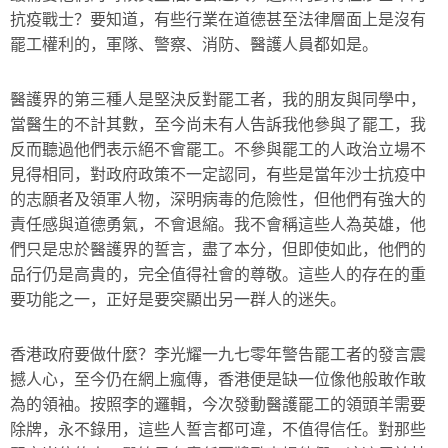
抗疫戰士？要知道，有些行業在道德甚至法律層面上是沒有
罷工權利的，軍隊、警察、消防、醫護人員都如是。
醫護界的第三種人是堅決反對罷工者，我的朋友與同學中，
當醫生的不計其數，至今尚未有人告訴我他參與了罷工，我
反而聽過他們表示絕不會罷工。不參與罷工的人政治立場不
見得相同，對政府政策不一定認同，有些是當年沙士抗疫中
的志願者及領軍人物，深明病毒的危險性，但他們有強大的
責任感與道德勇氣，不會退縮。我不會稱這些人為英雄，他
們只是忠於醫護界的誓言，盡了本分，但即使如此，他們的
品行仍是高貴的，完全值得社會的尊敬。這些人的存在的重
要功能之一，正好是要突顯出另一群人的迷失。
香港政府要做什麼？李光耀一九七零年警告罷工者的發言震
撼人心，至今仍在網上瘋傳，香港便是缺一位像他般敢作敢
為的領袖。按照李的邏輯，今次發動醫護罷工的領頭羊需要
除牌，永不錄用，這些人誓言都可違，不值得信任。對那些