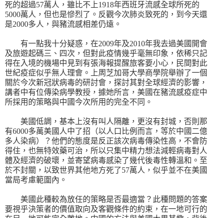
死的超過
57
萬人，雖比不上
1918
年西班牙流感全球所死的
5000
萬人，但也是慘烈了。反觀今次肺炎致死的，到今天還
是
2000
多人，與豬流感相差仍遠。
有一點我十分疑惑，在
2009
年及
2010
年我去過美國開會
及旅遊起碼三、四次，但對此疫情幾乎毫無印象，依稀只記
得在入境的機場中見到有張海報提醒旅客要小心，民間對此
世紀疫症似乎無人理會。上周芝加哥大學商學院舉辦了一個
關於今次新冠狀病毒的研討會，探討其對全球經濟的影響，
講者中有位傳染病學教授，據她所言，美國在豬流感疫症中
所採用的策略與中國今次所用的完全不同。
美國低調，基本上沒有叫人隔離，更沒有封城，否則那
有
6000
多萬美國人中了招（以人口比例而言，等於中國二億
多人染病）？他們的態度是反正該次病毒傳染性高，不會防
得住，也無特效藥可治，所以只集中精力想法減輕病毒對人
體及經濟的破壞，並寄望病毒感染了幾代後毒性轉溫和。至
於不封關，以致世界其他地方死了
57
萬人，似乎並不在美國
當局考慮範圍內。
美國此種較為放任的策略是否最適當？此種問題的答案
要視乎決策者的價值取向及客觀條件的約束，在一地可行的