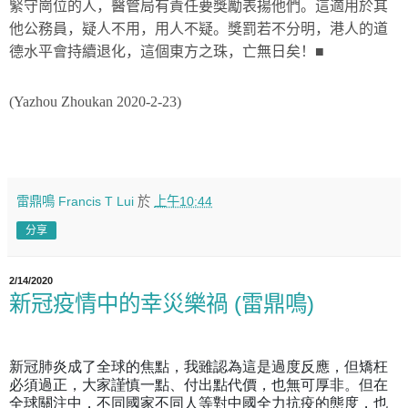
緊守崗位的人，醫管局有責任要獎勵表揚他們。這適用於其
他公務員，疑人不用，用人不疑。獎罰若不分明，港人的道
德水平會持續退化，這個東方之珠，亡無日矣！
■
(Yazhou Zhoukan 2020-2-23)
雷鼎鳴 Francis T Lui
於
上午10:44
分享
2/14/2020
新冠疫情中的幸災樂禍 (雷鼎鳴)
新冠肺炎成了全球的焦點，我雖認為這是過度反應，但矯枉
必須過正，大家謹慎一點、付出點代價，也無可厚非。但在
全球關注中，不同國家不同人等對中國全力抗疫的態度，也