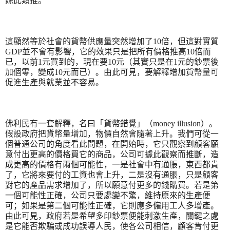
餘此類推。
這顯然等於社會的貨幣供應量突然增加了
10
倍，但這對實質
GDP
並不會有影響，它的效果只是把所有價格推高
10
倍而
已，以前
1
元買到的，現在要
10
元（其實只是在
1
元的鈔票後
加個零，變成
10
元而已）。由此可見，要解釋增加貨幣量可
促進生產與就業並不容易。
佛利民有一套解釋，名曰「貨幣錯覺」（
money illusion
）。
假設政府把貨幣量增加，物價自然會隨著上升。我們可從一
個普通公司的角度看此問題，在開始時，它只觀察到顧客願
意付出更高的價格買它的商品，公司可據此觀察而推斷，造
成更高的價格有兩個可能性，一是社會中有通脹，東西都貴
了，它將來要付的工資也會上升，二是沒有通脹，只是顧客
對它的產品需求增加了，所以願意付更多的錢購買。若是第
一個可能性正確，公司只要處變不驚，維持原來的生產便
可；如果是第二個可能性正確，它則應多僱用工人多增產。
由此可見，政府若是希望多印鈔票便能刺激生產，關鍵之處
是它能否欺騙或成功誤導人民，使各公司相信，顧客肯付更