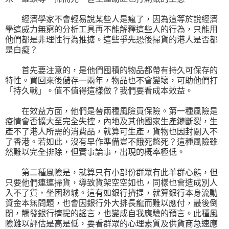
經濟學家不會輕易說某些人是瘋了，因為這等於說經濟
學這威力無窮的分析工具再不能解釋這些人的行為，只能用
他們都是非理性行為推搪。這些爭先恐後掃貨的港人是否都
是白癡？
首先要注意的，是他們囤積的物品都帶有持久可保存的
特性。買回來後儲存一兩年，物品也不會變壞，可助他們打
「持久戰」。值不值得這樣做？我們要看成本效益。
在效益方面，他們是替兩種風險買保險。第一種風險是
疫情會否擴大至完全失控，內地及其他國家生產鏈斷裂，生
產不了港人所需的消費品，就算可生產，貨物也因封關入不
了香港。若如此，沒有早作準備豈不餓死憋死？這種風險雖
然難以完全排除，但實事論事，出現的概率極低。
第二種風險是，就算只有小部份群眾有此羊群心態，但
只要他們連連掃貨，導致貨架空空如也，同樣也會造成別人
入不了貨，坐困愁城。這有如銀行擠提，就算銀行本身流動
資金本無問題，也會因銀行外大排長龍而難以應付，最後倒
閉，觸發銀行擠提的謠言，也變成自我應驗的預言。此種風
險難以評估是高是低，要看群眾的心理素質及供貨商急速應