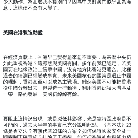
少大動作。為甚麼我不提澳門？因為中央對澳門似乎甚為滿
意，這樣便不會有大變了。
美國在港製造動盪
在經濟貢獻上，香港早已變得愈來愈不重要，為甚麼中央仍
如此重視香港？這顯然與美國有關。多年前我已認定，若美
國要在地緣政治上衝擊中國，沒有地方比香港更適合。此種
過去的猜測已經變成事實。未來美國核心的國策是遏止中國
的崛起，香港甚至可以成為主戰場。雖然美國不可能把香港
從中國分離出去，但製造一些動盪，利用香港延誤大灣區及
一帶一路的發展，美國仍綽綽有餘。
要阻止這情況出現，或是減低其影響，光是靠特區政府是不
可能的，過去大半年的事實已充分說明此點。《基本法》
23
條是否立法？有無代替
23
條的方案？如何保證國家安全及一
國兩制正確實施？排除了干擾後，如何把香港的創科能力發