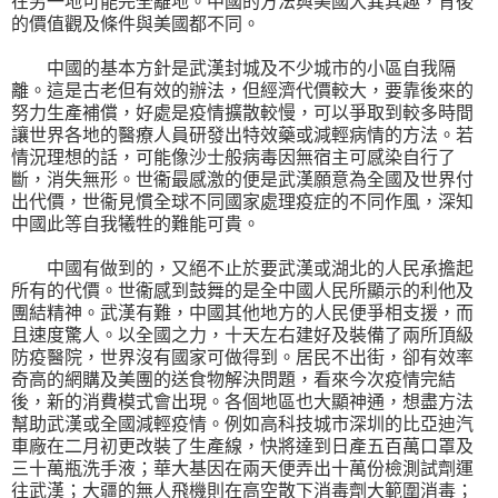
在另一地可能完全離地。中國的方法與美國大異其趣，背後
的價值觀及條件與美國都不同。
中國的基本方針是武漢封城及不少城市的小區自我隔
離。這是古老但有效的辦法，但經濟代價較大，要靠後來的
努力生產補償，好處是疫情擴散較慢，可以爭取到較多時間
讓世界各地的醫療人員研發出特效藥或減輕病情的方法。若
情況理想的話，可能像沙士般病毒因無宿主可感染自行了
斷，消失無形。世衞最感激的便是武漢願意為全國及世界付
出代價，世衞見慣全球不同國家處理疫症的不同作風，深知
中國此等自我犧牲的難能可貴。
中國有做到的，又絕不止於要武漢或湖北的人民承擔起
所有的代價。世衞感到鼓舞的是全中國人民所顯示的利他及
團結精神。武漢有難，中國其他地方的人民便爭相支援，而
且速度驚人。以全國之力，十天左右建好及裝備了兩所頂級
防疫醫院，世界沒有國家可做得到。居民不出街，卻有效率
奇高的網購及美團的送食物解決問題，看來今次疫情完結
後，新的消費模式會出現。各個地區也大顯神通，想盡方法
幫助武漢或全國減輕疫情。例如高科技城市深圳的比亞迪汽
車廠在二月初更改裝了生產線，快將達到日產五百萬口罩及
三十萬瓶洗手液；華大基因在兩天便弄出十萬份檢測試劑運
往武漢；大疆的無人飛機則在高空散下消毒劑大範圍消毒；