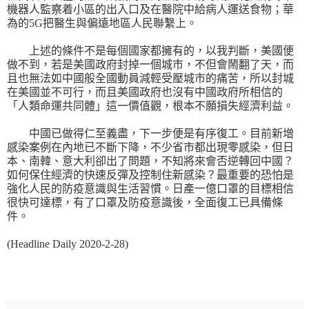
機器人監察着小區的出入口及在醫院中給病人運送食物；華
為的
5G
把醫生與偏遠地區人民聯繫上。
上述的條件不是每個國家都擁有的，以我判斷，美國便
做不到，若是美國政府封掉一個城市，不但會鬧翻了天，而
且也無法如中國般全國動員減輕受壓城市的痛苦，所以封城
在美國並不可行，而且美國政府也沒有中國政府所相信的
「人類命運共同體」這一價值觀，根本不願損失經濟利益。
中國已做得仁至義盡，下一步便是有序復工。目前新增
感染案例在內地已不斷下降，不少省市都出現零感染，但日
本、南韓、意大利卻出了問題，不知將來會否逆轉回中國？
如何保住經濟的快速反彈及控制住新感染？最重要的恐怕是
強化人民的防疫意識與生活習慣。日產一億口罩的目標相信
很快可達標，有了口罩及防疫意識後，全面復工已具備條
件。
(Headline Daily 2020-2-28)