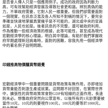
是否會人傳人只是一個應用例子。成功的政府因為判斷力
高，可有效幫助經濟發展及導致社會更和諧。辨別真偽的能
力，不單政府需要，它對人民一樣重要。但我們卻需要面對
一個現實，在訊息泛濫及各人所知不對稱的情況下，要完全
準確並快速地掌握真實幾乎是不可能的，湖北或中央的官員
如是，人民也如是。後者訊息的不完整，還可被政府利用，
作為推動一些經濟政策的根據，此等可能性，甚至成為現代
宏觀經濟學的核心理論，明白其中理論，有助於我們掌握政
府早期處理新冠病毒時，面對的困難，容我先用一個經濟學
中的著名例子說明問題。
印錢推高物價釀貨幣錯覺
宏觀經濟學中一個重要問題是貨幣政策有無作用，亦即增加
貨幣量能否刺激生產或就業。這問題不好回答，在實際世界
中，擴張性的貨幣政策常會對
GDP
有短線的正面作用，長遠
則未必。想像政府突然向公眾宣布，以後所有的
1
元鈔票要被
當作
10
元，
10
元的則要視作
100
元，
100
元的要等於
1000
元，