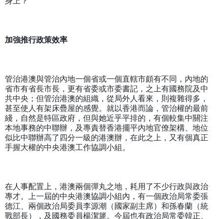
身上？
加強推行政策效率
管治港澳與管治內地一個省或一個直轄市頗有不同，內地的
省市有省長市長，更有省委或市委書記，之上有國務院及中
共中央；但管治港澳的組織，從局外人看來，則複雜得多，
甚至使人有架床疊屋的感覺。就以香港而論，管治權的最前
綫，自然是特區政府，但與她近乎平排的，有個較集中關注
本地事務的中聯辦，及專責替香港擺平內地官僚架構、地位
似比中聯辦高了四分一級的港澳辦，在此之上，又有個真正
手握大權的中央港澳工作協調小組。
在人事配置上，港澳兩個彈丸之地，耗用了不少行政與政治
專才。上一屆的中央港澳協調小組內，有一個政治局常委張
德江、兩個政治局委員李源潮（國家副主席）和孫春蘭（統
戰部長），及國務委員楊潔篪。今屆也有政治局常委韓正、