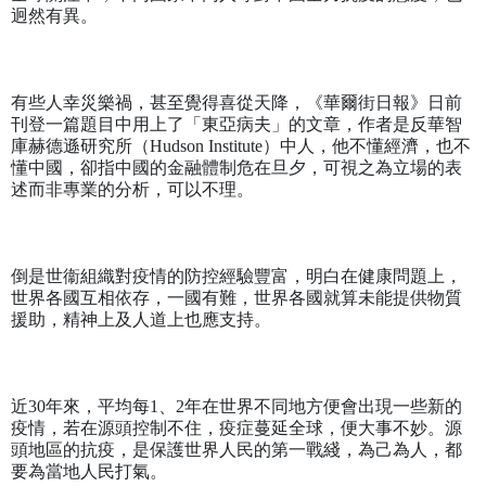
迥然有異。
有些人幸災樂禍，甚至覺得喜從天降，《華爾街日報》日前
刊登一篇題目中用上了「東亞病夫」的文章，作者是反華智
庫赫德遜研究所（
Hudson Institute
）中人，他不懂經濟，也不
懂中國，卻指中國的金融體制危在旦夕，可視之為立場的表
述而非專業的分析，可以不理。
倒是世衞組織對疫情的防控經驗豐富，明白在健康問題上，
世界各國互相依存，一國有難，世界各國就算未能提供物質
援助，精神上及人道上也應支持。
近
30
年來，平均每
1
、
2
年在世界不同地方便會出現一些新的
疫情，若在源頭控制不住，疫症蔓延全球，便大事不妙。源
頭地區的抗疫，是保護世界人民的第一戰綫，為己為人，都
要為當地人民打氣。