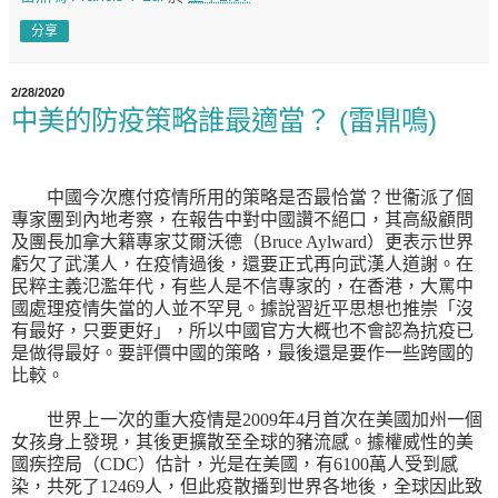
分享
2/28/2020
中美的防疫策略誰最適當？ (雷鼎鳴)
中國今次應付疫情所用的策略是否最恰當？世衞派了個
專家
團
到內地考察，在報告中對中國讚不絕口，其高級顧問
及團長
加拿大籍專家艾爾沃德（
Bruce Aylward
）更表示世界
虧
欠
了武漢人，在疫情過後，還要正式再向武漢人道謝。在
民粹主義氾濫年代，有些人是不信專家的，在香港，大罵中
國處理疫情失當的人並不罕見。據說習近平思想也
推崇
「沒
有最好，只要更好」，所以中國官方大概也不會認為抗疫已
是做得最好。要評價中國的策略，最後還是要作一些跨國的
比較。
世界上一次的重大疫情是
2009
年
4
月首次在美國加州一個
女孩身上發現，其後更擴散至全球的豬流感。據權威性的美
國疾控局（
CDC
）估計，光是在美國，有
6100
萬人受到感
染，共死了
12469
人，但此疫散播到世界各地後，全球因此致