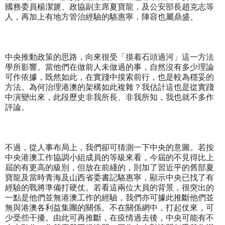
國務委員楊潔篪、政協副主席夏寶龍，及公安部長趙克志等
人，再加上有地方管治經驗的駱惠寧，陣容也屬鼎盛。
中央推動政策的思路，向來很受「摸着石頭過河」這一方法
學所影響。當他們在做前人未做過的事，自然沒有多少理論
可作依據，既然如此，在實踐中摸索前行，也是較為穩妥的
方法。為何治理港澳的架構如此複雜？我估計這也是從實踐
中演變出來，此段歷史非我所長、非我所知，我也就不多作
評論。
不過，從人事布局上，我們卻可猜測一下中央的意圖。若按
中央港澳工作協調小組成員的等級來看，今屆的不見得比上
屆的有更高的級別，但放在前綫的，則加了習近平的舊部夏
寶龍及當時青海及山西省委書記駱惠寧，顯示中央已找了有
經驗的戰將準備打硬仗。若看這兩位大員的背景，很突出的
一點是他們並無港澳工作的經驗，我們亦可據此推斷他們並
無與港澳各利益集團的關係。不在關係網中，打起仗來，可
少受些干擾。由此可再推斷，在疫情過去後，中央可能有不