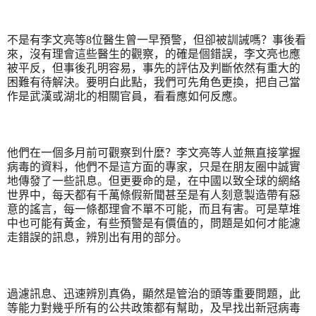
不是有李文亮等
8
位醫生曾一早預警，但卻被訓誡嗎？事後看
來，沒有理會這些醫生的觀察，的確是個錯誤，李文亮也應
被平反，但事後孔明容易，事先的評估及判斷依然有重大的
困難有待解決。要明白此點，我們可先角色更換，把自己當
作是武漢或湖北的相關官員，看看應如何反應。
他們在一個多月前可觀察到什麼？李文亮等人並無直接掌握
病毒的資料，他們不是這方面的專家，只是在朋友圈中誠實
地傳發了一些訊息。但更要命的是，在中國以致全球的網絡
世界中，每天都有千萬條假新聞甚至是有人刻意製造帶有惡
意的謠言，每一條都理會不單不可能，而且有害。可是草堆
中也可能有黃金，有些預警是有價值的，問題是如何才能濾
走錯誤的訊息，辨別出有用的部分。
過濾訊息、迅速辨別真偽，顯然是管治的頭等重要問題，此
等能力對幾乎所有的公共政策都有幫助，及早找出新冠病毒