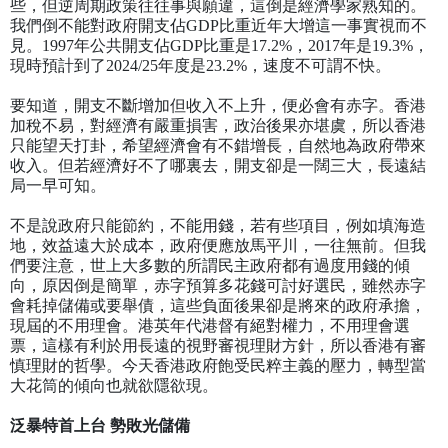
些，但逆周期政策往往事與願違，這倒是經濟學家熟知的。
我們倒不能對政府開支佔
GDP
比重近年大增這一事實視而不
見。
1997
年公共開支佔
GDP
比重是
17.2%
，
2017
年是
19.3%
，
現時預計到了
2024/25
年度是
23.2%
，速度不可謂不快。
要知道，開支不斷增加但收入不上升，便必會有赤字。香港
加稅不易，對經濟有嚴重損害，政治後果亦堪虞，所以香港
只能望天打卦，希望經濟會有不錯增長，自然地為政府帶來
收入。但若經濟好不了哪裏去，開支卻是一闊三大，長遠結
局一早可知。
不是說政府只能節約，不能用錢，若有些項目，例如填海造
地，效益遠大於成本，政府便應放馬平川，一往無前。但我
們要注意，世上大多數的所謂民主政府都有過度用錢的傾
向，原因倒是簡單，赤字預算多花錢可討好選民，雖然赤字
會耗掉儲備或要舉債，這些負面後果卻是將來的政府承擔，
現屆的不用理會。港英年代港督有絕對權力，不用理會選
票，這樣有利於用長遠的視野審視理財方針，所以香港有審
慎理財的哲學。今天香港政府飽受民粹主義的壓力，轉型當
大花筒的傾向也就欲隱欲現。
泛暴特首上台
勢敗光儲備