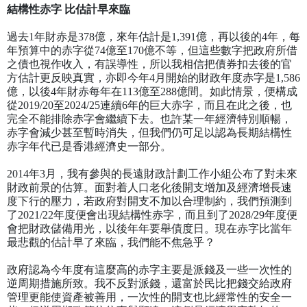
結構性赤字
比估計早來臨
過去
1
年財赤是
378
億，來年估計是
1,391
億，再以後的
4
年，每
年預算中的赤字從
74
億至
170
億不等，但這些數字把政府所借
之債也視作收入，有誤導性，所以我相信把債券扣去後的官
方估計更反映真實，亦即今年
4
月開始的財政年度赤字是
1,586
億，以後
4
年財赤每年在
113
億至
288
億間。如此情景，便構成
從
2019/20
至
2024/25
連續
6
年的巨大赤字，而且在此之後，也
完全不能排除赤字會繼續下去。也許某一年經濟特別順暢，
赤字會減少甚至暫時消失，但我們仍可足以認為長期結構性
赤字年代已是香港經濟史一部分。
2014
年
3
月，我有參與的長遠財政計劃工作小組公布了對未來
財政前景的估算。面對着人口老化後開支增加及經濟增長速
度下行的壓力，若政府對開支不加以合理制約，我們預測到
了
2021/22
年度便會出現結構性赤字，而且到了
2028/29
年度便
會把財政儲備用光，以後年年要舉債度日。現在赤字比當年
最悲觀的估計早了來臨，我們能不焦急乎？
政府認為今年度有這麼高的赤字主要是派錢及一些一次性的
逆周期措施所致。我不反對派錢，還富於民比把錢交給政府
管理更能使資產被善用，一次性的開支也比經常性的安全一